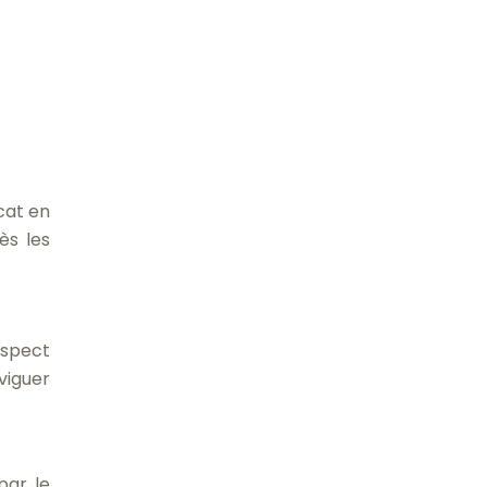
ocat en
ès les
espect
viguer
par le