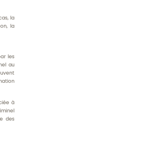
as, la
on, la
ar les
nel au
ouvent
mation
ciée à
iminel
ie des