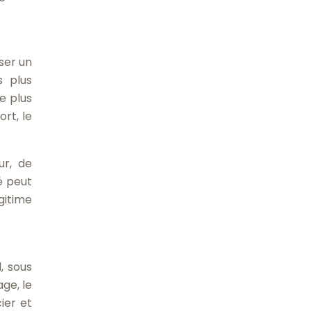
ser un
s plus
e plus
rt, le
ur, de
é peut
gitime
, sous
age, le
ier et