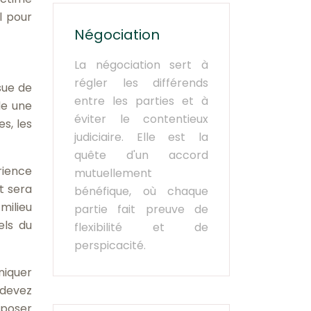
l pour
Négociation
La négociation sert à
régler les différends
sue de
entre les parties et à
de une
éviter le contentieux
s, les
judiciaire. Elle est la
quête d'un accord
rience
mutuellement
t sera
bénéfique, où chaque
milieu
partie fait preuve de
els du
flexibilité et de
perspicacité.
niquer
 devez
 poser