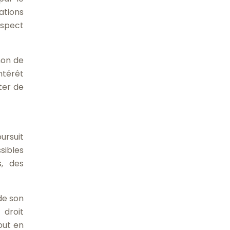
ations
suspect
non de
ntérêt
ter de
ursuit
sibles
s, des
de son
 droit
out en