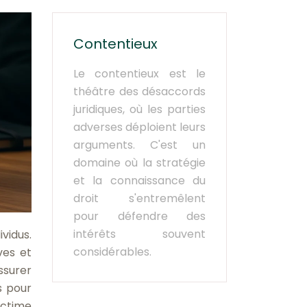
Contentieux
Le contentieux est le
théâtre des désaccords
juridiques, où les parties
adverses déploient leurs
arguments. C'est un
domaine où la stratégie
et la connaissance du
droit s'entremêlent
pour défendre des
intérêts souvent
vidus.
considérables.
ves et
ssurer
s pour
ictime