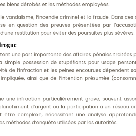
 des biens dérobés et les méthodes employées.
le vandalisme, l’incendie criminel et la fraude. Dans ces c
se en question des preuves présentées par l’accusati
d’une restitution pour éviter des poursuites plus sévères.
 drogue
ntent une part importante des affaires pénales traitées p
la simple possession de stupéfiants pour usage person
vité de l’infraction et les peines encourues dépendent s
 impliquée, ainsi que de l’intention présumée (consom
e une infraction particulièrement grave, souvent asso
blanchiment d’argent ou la participation à un réseau cr
t être complexe, nécessitant une analyse approfond
es méthodes d’enquête utilisées par les autorités.