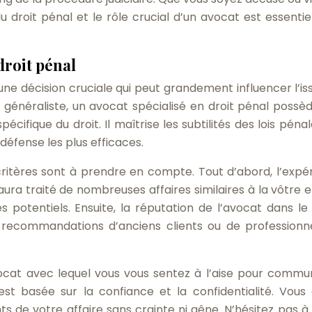
 droit pénal et le rôle crucial d’un avocat est essentie
droit pénal
une décision cruciale qui peut grandement influencer l’is
 généraliste, un avocat spécialisé en droit pénal possè
ifique du droit. Il maîtrise les subtilités des lois pénale
 défense les plus efficaces.
 critères sont à prendre en compte. Tout d’abord, l’expé
ura traité de nombreuses affaires similaires à la vôtre e
 potentiels. Ensuite, la réputation de l’avocat dans le 
s recommandations d’anciens clients ou de professionn
vocat avec lequel vous vous sentez à l’aise pour commu
est basée sur la confiance et la confidentialité. Vous
ts de votre affaire sans crainte ni gêne. N’hésitez pas à